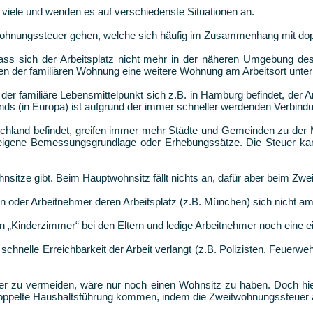
 viele und wenden es auf verschiedenste Situationen an.
wohnungssteuer gehen, welche sich häufig im Zusammenhang mit dopp
 dass sich der Arbeitsplatz nicht mehr in der näheren Umgebung d
n der familiären Wohnung eine weitere Wohnung am Arbeitsort unte
er familiäre Lebensmittelpunkt sich z.B. in Hamburg befindet, der Arb
ands (in Europa) ist aufgrund der immer schneller werdenden Verbin
utschland befindet, greifen immer mehr Städte und Gemeinden zu der
e eigene Bemessungsgrundlage oder Erhebungssätze. Die Steuer ka
hnsitze gibt. Beim Hauptwohnsitz fällt nichts an, dafür aber beim Zwe
nten oder Arbeitnehmer deren Arbeitsplatz (z.B. München) sich nicht a
n „Kinderzimmer“ bei den Eltern und ledige Arbeitnehmer noch eine 
hnelle Erreichbarkeit der Arbeit verlangt (z.B. Polizisten, Feuerwehrl
euer zu vermeiden, wäre nur noch einen Wohnsitz zu haben. Doch h
 doppelte Haushaltsführung kommen, indem die Zweitwohnungssteuer