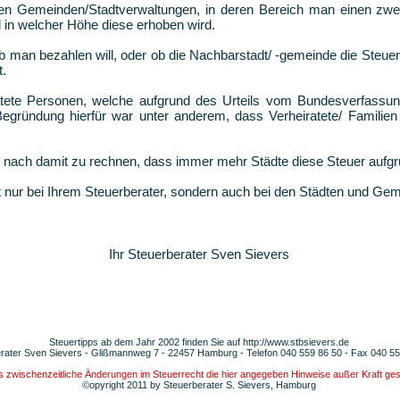
den Gemeinden/Stadtverwaltungen, in deren Bereich man einen zwei
nd in welcher Höhe diese erhoben wird.
b man bezahlen will, oder ob die Nachbarstadt/ -gemeinde die Steuer 
t.
atete Personen, welche aufgrund des Urteils vom Bundesverfassun
egründung hierfür war unter anderem, dass Verheiratete/ Familien
s nach damit zu rechnen, dass immer mehr Städte diese Steuer aufg
cht nur bei Ihrem Steuerberater, sondern auch bei den Städten und G
Ihr Steuerberater Sven Sievers
Steuertipps ab dem Jahr 2002 finden Sie auf
http://www.stbsievers.de
rater Sven Sievers - Glißmannweg 7 - 22457 Hamburg - Telefon 040 559 86 50 - Fax 040 5
ss zwischenzeitliche Änderungen im Steuerrecht die hier angegeben Hinweise außer Kraft ge
©opyright 2011 by Steuerberater S. Sievers, Hamburg