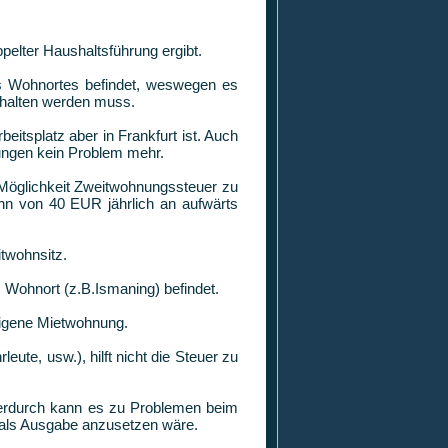
elter Haushaltsführung ergibt.
es Wohnortes befindet, weswegen es
rhalten werden muss.
eitsplatz aber in Frankfurt ist. Auch
dungen kein Problem mehr.
 Möglichkeit Zweitwohnungssteuer zu
nn von 40 EUR jährlich an aufwärts
itwohnsitz.
m Wohnort (z.B.Ismaning) befindet.
eigene Mietwohnung.
eute, usw.), hilft nicht die Steuer zu
ierdurch kann es zu Problemen beim
 als Ausgabe anzusetzen wäre.