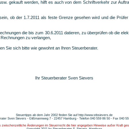
 usw. gekauft werden, hilft es auch von dem Schriftverkehr zur Auftr
 sein, ob der 1.7.2011 als feste Grenze gesehen wird und die Prüfe
 Rechnungen die bis zum 30.6.2011 datieren, zu überprüfen ob die ele
e Rechnungen zu verlangen,
en Sie sich bitte wie gewohnt an Ihren Steuerberater.
Ihr Steuerberater Sven Sievers
Steuertipps ab dem Jahr 2002 finden Sie auf
http://www.stbsievers.de
rater Sven Sievers - Glißmannweg 7 - 22457 Hamburg - Telefon 040 559 86 50 - Fax 040 55
ss zwischenzeitliche Änderungen im Steuerrecht die hier angegeben Hinweise außer Kraft ge
©opyright 2011 by Steuerberater S. Sievers, Hamburg