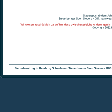
Steuertipps ab dem Jah
Steuerberater Sven Sievers - Glißmannweg 
Wir weisen ausdrücklich darauf hin, dass zwischenzeitliche Änderungen im
©opyright 2011 
Steuerberatung in Hamburg Schnelsen - Steuerberater Sven Sievers - Glißm