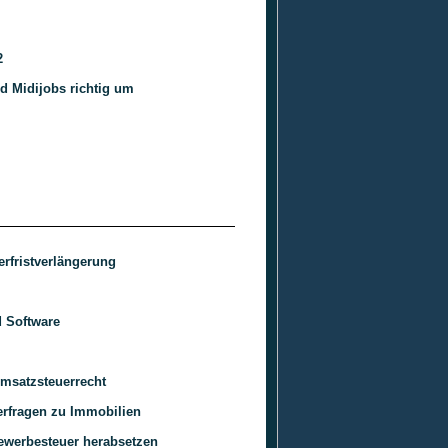
2
d Midijobs richtig um
rfristverlängerung
 Software
Umsatzsteuerrecht
erfragen zu Immobilien
ewerbesteuer herabsetzen